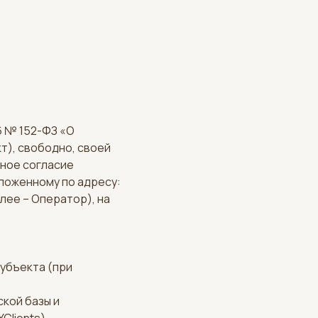
6 № 152-ФЗ «О
т), свободно, своей
ьное согласие
ложенному по адресу:
далее – Оператор), на
убъекта (при
ской базы и