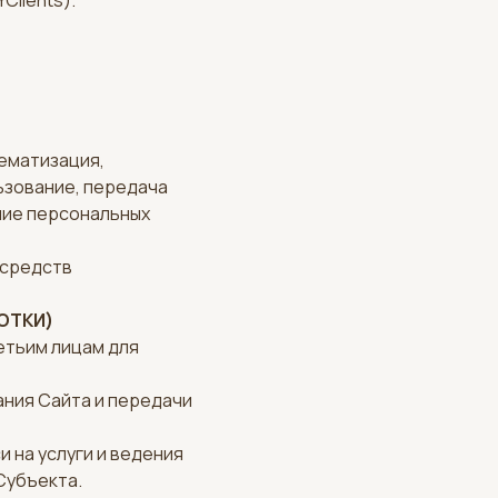
Clients).
ематизация,
ьзование, передача
ние персональных
 средств
ОТКИ)
етьим лицам для
ания Сайта и передачи
 на услуги и ведения
Субъекта.