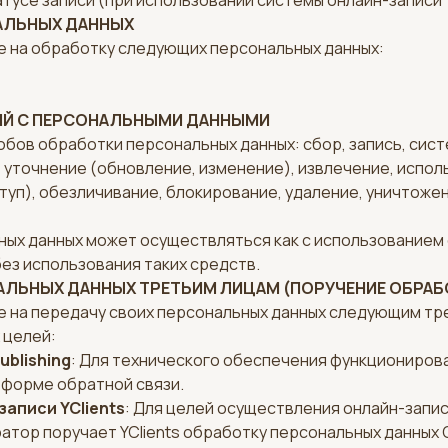
усе записи (при использовании системы онлайн-записи Y
НАЛЬНЫХ ДАННЫХ
е на обработку следующих персональных данных:
ВИЙ С ПЕРСОНАЛЬНЫМИ ДАННЫМИ
бов обработки персональных данных: сбор, запись, сист
, уточнение (обновление, изменение), извлечение, испол
туп), обезличивание, блокирование, удаление, уничтоже
ых данных может осуществляться как с использованием
без использования таких средств.
НАЛЬНЫХ ДАННЫХ ТРЕТЬИМ ЛИЦАМ (ПОРУЧЕНИЕ ОБРАБ
е на передачу своих персональных данных следующим тр
 целей:
ublishing
: Для технического обеспечения функциониров
 форме обратной связи.
аписи YClients
: Для целей осуществления онлайн-записи
ратор поручает YClients обработку персональных данных 