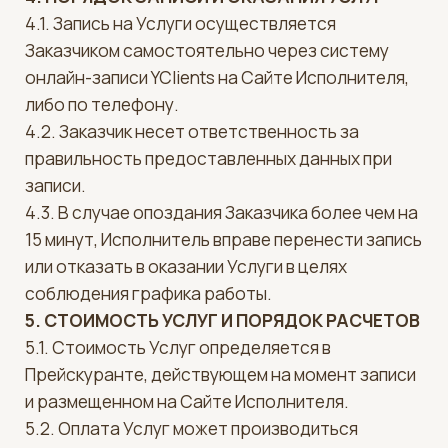
Заказчиком путем внесения наличных денежных
средств или безналичным расчетом
(банковской картой) непосредственно в
салоне Исполнителя, либо через платежные
системы, интегрированные в систему YClients
(если такая возможность предусмотрена).
5.3. Исполнитель применяет онлайн-кассу в
соответствии с Федеральным законом от
22.05.2003 № 54-ФЗ.
6. ОТВЕТСТВЕННОСТЬ СТОРОН И
РАЗРЕШЕНИЕ СПОРОВ
6.1. За неисполнение или ненадлежащее
исполнение обязательств по настоящему
Договору Стороны несут ответственность в
соответствии с законодательством
Российской Федерации.
6.2. Все споры и разногласия, возникающие
между Сторонами, разрешаются путем
переговоров. При невозможности достижения
согласия, споры подлежат рассмотрению в
суде по месту нахождения Исполнителя.