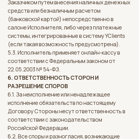
6.3. Во всем, что не предусмотрено настоящей
Офертой, Стороны руководствуются
законодательством Российской Федерации, в
том числе Законом РФ «О защите прав
потребителей».
7. РЕКВИЗИТЫ ИСПОЛНИТЕЛЯ
Наименование: ООО «Найоли»
Юридический адрес: 123242, г. Москва,
Новинский бульвар, д. 31, подвал 1, помещение I,
комната 49
ИНН: 7714751189 / КПП: 770301001 / ОГРН:
5087746021116
Электронная почта: info@naioli.com
Сайт: naioli.com
Дата публикации Оферты: 29 декабря 2025 г.