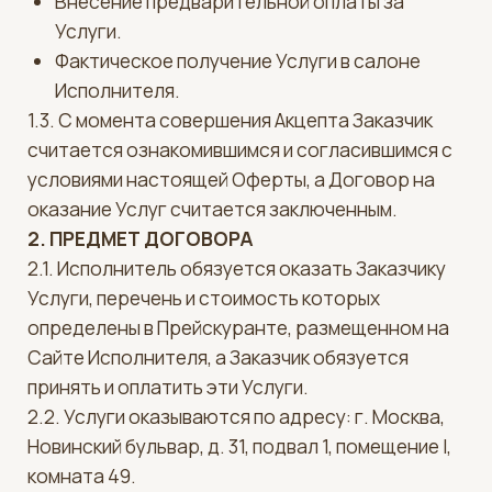
2.1. Исполнитель обязуется оказать Заказчику
Услуги, перечень и стоимость которых
определены в Прейскуранте, размещенном на
Сайте Исполнителя, а Заказчик обязуется
принять и оплатить эти Услуги.
2.2. Услуги оказываются по адресу: г. Москва,
Новинский бульвар, д. 31, подвал 1, помещение I,
комната 49.
3. ПРАВА И ОБЯЗАННОСТИ СТОРОН
3.1.
Исполнитель обязуется:
* Оказать Услуги качественно и в полном
объеме в соответствии с действующими
санитарными нормами и правилами (СанПиН).
* Предоставить Заказчику полную и
достоверную информацию об Услугах, их
стоимости и условиях оказания.
3.2.
Заказчик обязуется:
* Своевременно и в полном объеме оплатить
Услуги Исполнителя.
* Предоставить Исполнителю достоверную