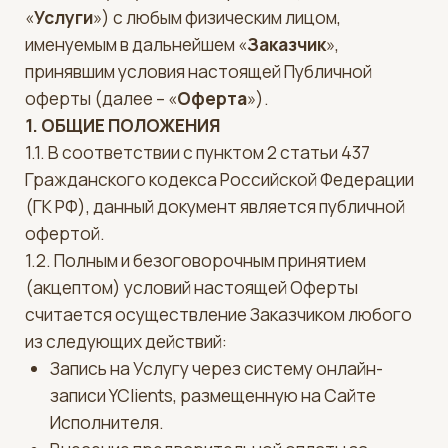
1. ОБЩИЕ ПОЛОЖЕНИЯ
1.1. В соответствии с пунктом 2 статьи 437
Гражданского кодекса Российской Федерации
(ГК РФ), данный документ является публичной
офертой.
1.2. Полным и безоговорочным принятием
(акцептом) условий настоящей Оферты
считается осуществление Заказчиком любого
из следующих действий:
Запись на Услугу через систему онлайн-
записи YClients, размещенную на Сайте
Исполнителя.
Внесение предварительной оплаты за
Услуги.
Фактическое получение Услуги в салоне
Исполнителя.
1.3. С момента совершения Акцепта Заказчик
считается ознакомившимся и согласившимся с
условиями настоящей Оферты, а Договор на
оказание Услуг считается заключенным.
2. ПРЕДМЕТ ДОГОВОРА