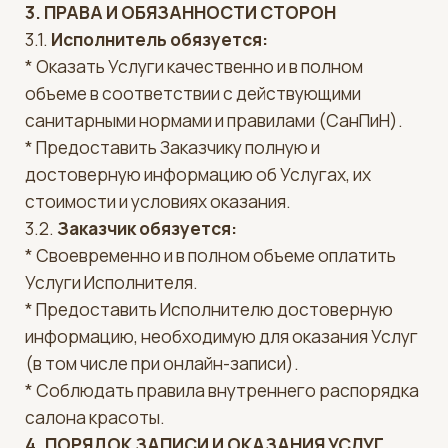
информацию, необходимую для оказания Услуг
(в том числе при онлайн-записи).
* Соблюдать правила внутреннего распорядка
салона красоты.
4. ПОРЯДОК ЗАПИСИ И ОКАЗАНИЯ УСЛУГ
4.1. Запись на Услуги осуществляется
Заказчиком самостоятельно через систему
онлайн-записи YClients на Сайте Исполнителя,
либо по телефону.
4.2. Заказчик несет ответственность за
правильность предоставленных данных при
записи.
4.3. В случае опоздания Заказчика более чем на
15 минут, Исполнитель вправе перенести запись
или отказать в оказании Услуги в целях
соблюдения графика работы.
5. СТОИМОСТЬ УСЛУГ И ПОРЯДОК РАСЧЕТОВ
5.1. Стоимость Услуг определяется в
Прейскуранте, действующем на момент записи
и размещенном на Сайте Исполнителя.
5.2. Оплата Услуг может производиться