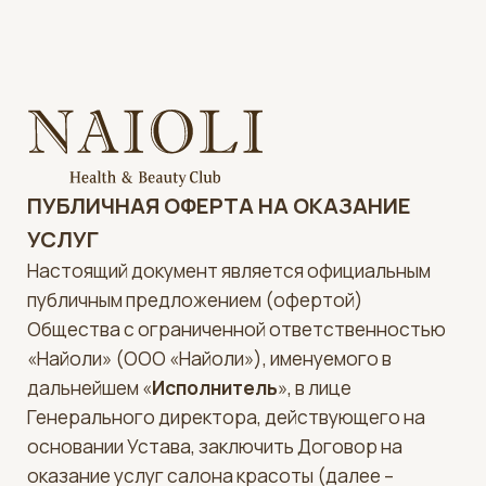
ПУБЛИЧНАЯ ОФЕРТА НА ОКАЗАНИЕ
УСЛУГ
Настоящий документ является официальным
публичным предложением (офертой)
Общества с ограниченной ответственностью
«Найоли» (ООО «Найоли»), именуемого в
дальнейшем «
Исполнитель
», в лице
Генерального директора, действующего на
основании Устава, заключить Договор на
оказание услуг салона красоты (далее –
«
Услуги
») с любым физическим лицом,
именуемым в дальнейшем «
Заказчик
»,
принявшим условия настоящей Публичной
оферты (далее – «
Оферта
»).