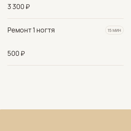
данных
в соответствии с
Политикой
конфиденциальности
ОСТАВИТЬ ЗАЯВКУ
КОНТАКТЫ
Адрес
г. Москва, ул. Мосфильмовская, д. 8
Режим работы
ПН-ВС 09:00 – 21:00