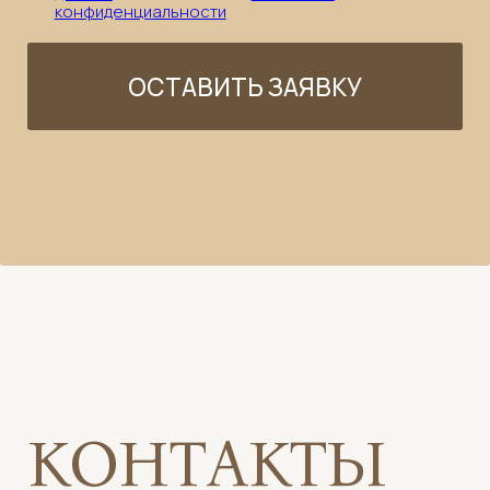
Аппаратный уход
Косметология
Уходы для тела
Бьюти пространство
Фитнес
Команда
ООО «Найоли». Все права защищены © 2026
ИНН 7714751189 | ОГРН 5087746021116
119285, Город Москва, вн.тер. г.
Муниципальный Округ Раменки, ул.
Мосфильмовская, дом 8, помещение 40/1
naioli.info@gmail.com
Выписка из реестра лицензий на осуществление
медицинской деятельности № Л041-01137-77/04890151
от 23.04.2026
Политика конфиденциальности
Публичная оферта
Разработка и дизайн сайта