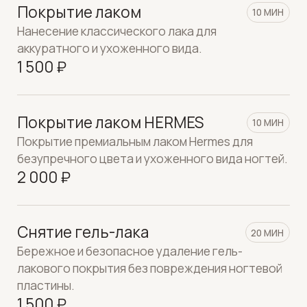
1 500 ₽
Педикюр классический /
60 МИН
комбинированный /
аппаратный (с уходом)
Классический (обрезной / атравматичный
безводный) педикюр с интенсивным питанием и
уходом на косметике австралийского бренда
Christina Fitzgerald и немецкого бренда Gehwol.
В стоимость входит покрытие лаком.
7 500 ₽
SMART-педикюр
60 МИН
Современная аппаратная техника глубокой и
безопасной обработки кожи стоп с
максимально деликатным и долговременным
результатом.
8 000 ₽