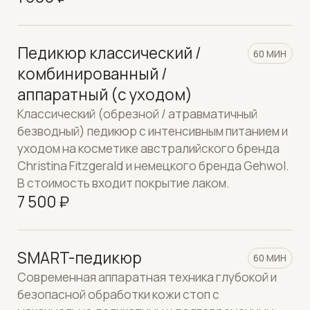
Комплекс: педикюр, снятие и
110 МИН
покрытие гель-лак
Комплексная процедура для стоп и ногтей с
обновлением гель-лакового покрытия.
10 000 ₽
Маска для рук / ног Christina
10 МИН
Fitzgerald
Уходовая маска для интенсивного питания и
увлажнения кожи рук или стоп.
1 500 ₽
Наращивание ногтей
120 МИН
8 000 ₽