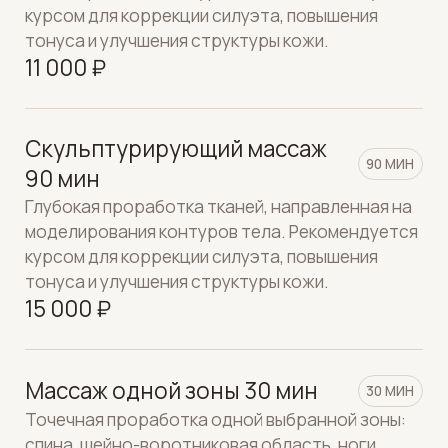
7 000 ₽
Комплекс: лицо + тело
90 МИН
Идеальное сочетание лифтинг-ухода для лица
и глубокого расслабления тела. Комплексная
процедура помогает восстановить тонус,
улучшить общее самочувствие, снять стресс и
подарить ощущение гармонии. Прекрасный
выбор для полного обновления.
15 000 ₽
ОБЕРТЫВАНИЯ И УХОДЫ
FABBRIMARINE Бандажное
45 МИН
обертывание "Дренаж-
Экспресс"
Дренажное бандажное обертывание
Fabrimarine выполняется с использованием