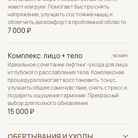
профессиональных пропитанных бандажей.
Процедура применяется в программах ухода за
телом и способствует ощущению лёгкости,
улучшению комфорта и ухоженному внешнему
виду кожи.
8 500 ₽
FABBRIMARINE Бандажное
обертывание "Слим-
45 МИН
Экспресс"
Моделирующее бандажное обертывание
Fabrimarine применяется для работы с
контурами тела и визуальной плотностью кожи.
Процедура подбирается индивидуально и
может использоваться как самостоятельный
уход или в составе курсовых программ.
8 500 ₽
Обертывание листовой
60 МИН