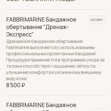
ламинарией (400 гр)
Процедура с использованием натуральной
листовой ламинарии, применяемая в
программах ухода за телом. Обертывание
способствует ощущению тонуса, комфорта и
ухоженности кожи. Подходит как
самостоятельная процедура, так и в составе
курсового ухода.
9 000 ₽
ДУШ ШАРКО
КРИОСАУНА CRIOHOME
ВЕЛНЕС-ПЛАТФОРМА AEMOTIO
SPA