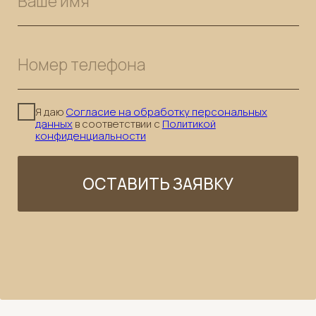
Аппаратный уход
Косметология
Уходы для тела
Бьюти пространство
Фитнес
Команда
ООО «Найоли». Все права защищены © 2026
ИНН 7714751189 | ОГРН 5087746021116
119285, Город Москва, вн.тер. г.
Муниципальный Округ Раменки, ул.
Мосфильмовская, дом 8, помещение 40/1
naioli.info@gmail.com
Выписка из реестра лицензий на осуществление
медицинской деятельности № Л041-01137-77/04890151
от 23.04.2026
Политика конфиденциальности
Публичная оферта
Разработка и дизайн сайта