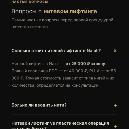
ЧАСТЫЕ ВОПРОСЫ
Вопросы о
нитевом лифтинге
Самые частые вопросы перед первой процедурой
нитевого лифтинга
Сколько стоит нитевой лифтинг в Naioli?
Нитевой лифтинг в Naioli —
от 25 000 ₽ за зону
.
Полный овал лица PDO — от 40 000 ₽, PLLA — от 55
000 ₽. Точная стоимость зависит от типа нитей и их
количества, определяется на консультации.
Больно ли вводить нити?
Процедура проводится под
местной анестезией
Нитевой лифтинг vs пластическая операция
(крем EMLA + инфильтрационная анестезия). Во
— что выбрать?