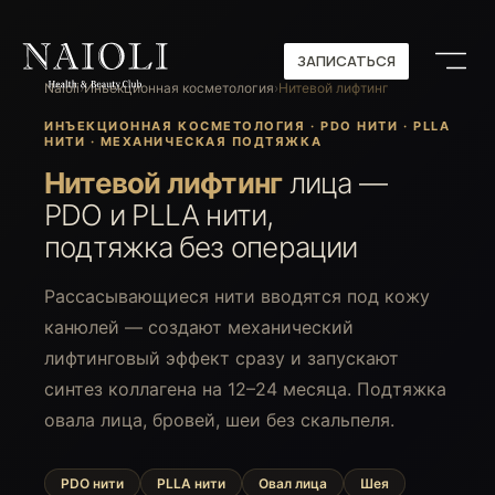
ЗАПИСАТЬСЯ
ЗАПИСАТЬСЯ
Naioli
›
Инъекционная косметология
›
Нитевой лифтинг
ИНЪЕКЦИОННАЯ КОСМЕТОЛОГИЯ · PDO НИТИ · PLLA
НИТИ · МЕХАНИЧЕСКАЯ ПОДТЯЖКА
Нитевой лифтинг
лица —
PDO и PLLA нити,
подтяжка без операции
Рассасывающиеся нити вводятся под кожу
канюлей — создают механический
лифтинговый эффект сразу и запускают
синтез коллагена на 12–24 месяца. Подтяжка
овала лица, бровей, шеи без скальпеля.
PDO нити
PLLA нити
Овал лица
Шея