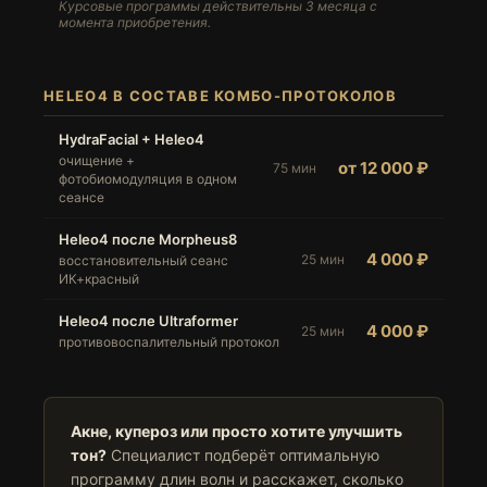
Курсовые программы действительны 3 месяца с
момента приобретения.
HELEO4 В СОСТАВЕ КОМБО-ПРОТОКОЛОВ
HydraFacial + Heleo4
очищение +
от 12 000 ₽
75 мин
фотобиомодуляция в одном
сеансе
Heleo4 после Morpheus8
4 000 ₽
25 мин
восстановительный сеанс
ИК+красный
Heleo4 после Ultraformer
4 000 ₽
25 мин
противовоспалительный протокол
Акне, купероз или просто хотите улучшить
тон?
Специалист подберёт оптимальную
программу длин волн и расскажет, сколько