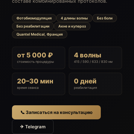
составе комбинированных протоколов.
Фотобиомодуляция
4 длины волны
Без боли
Без реабилитации
Акне и купероз
Quantel Medical, Франция
от 5 000 ₽
4 волны
стоимость процедуры
415 / 590 / 633 / 830 нм
20–30 мин
0 дней
время сеанса
реабилитация
📞 Записаться на консультацию
✈ Telegram