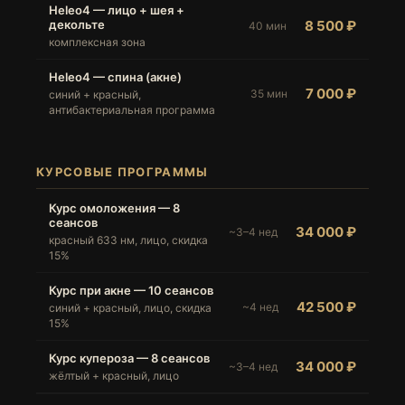
Heleo4 — лицо + шея +
декольте
8 500 ₽
40 мин
комплексная зона
Heleo4 — спина (акне)
7 000 ₽
35 мин
синий + красный,
антибактериальная программа
КУРСОВЫЕ ПРОГРАММЫ
Курс омоложения — 8
сеансов
34 000 ₽
~3–4 нед
красный 633 нм, лицо, скидка
15%
Курс при акне — 10 сеансов
42 500 ₽
~4 нед
синий + красный, лицо, скидка
15%
Курс купероза — 8 сеансов
34 000 ₽
~3–4 нед
жёлтый + красный, лицо