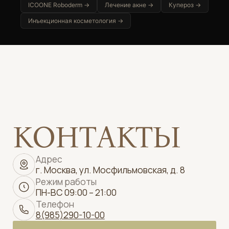
ICOONE Roboderm →
Лечение акне →
Купероз →
Инъекционная косметология →