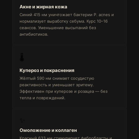
Акне и жирная кожа
Синий 415 нм уничтожает бактерии P. acnes и
нормализует выработку себума. Курс 10–16
сеансов. Уменьшение высыпаний без
антибиотиков.
🌡️
Купероз и покраснения
Жёлтый 590 нм снимает сосудистую
реактивность и уменьшает эритему.
Эффективен при куперозе и розацеа — без
тепла и повреждений.
✨
Омоложение и коллаген
Красный 633 нм стимулирует фибробласты и