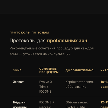
ПРОТОКОЛЫ ПО ЗОНАМ
Протоколы для
проблемных зон
Рекомендуемые сочетания процедур для каждой
зоны — уточняется на консультации
ОСНОВНЫЕ
ЗОНА
ДОПОЛНИТЕЛЬНО
КУР
ПРОЦЕДУРЫ
Живот
Evolve X
Карбокситерапия,
10–1
Trim +
обёртывание
сеа
ICOONE
Бёдра и
ICOONE +
Обёртывание,
12–1
ягодицы
массаж
Evolve X Tite
сеа