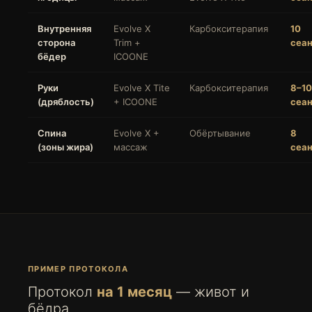
Внутренняя
Evolve X
Карбокситерапия
10
сторона
Trim +
сеа
бёдер
ICOONE
Руки
Evolve X Tite
Карбокситерапия
8–10
(дряблость)
+ ICOONE
сеа
Спина
Evolve X +
Обёртывание
8
(зоны жира)
массаж
сеа
ПРИМЕР ПРОТОКОЛА
Протокол
на 1 месяц
— живот и
бёдра