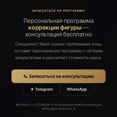
ЗАПИСАТЬСЯ НА ПРОГРАММУ
Персональная программа
коррекции фигуры
—
консультация бесплатно
Специалист Naioli оценит проблемные зоны,
составит персональную программу с чёткими
результатами и рассчитает стоимость курса.
Аппаратный уход
Косметология
Уходы для тела
Бьюти пространство
Фитнес
Команда
📞 Записаться на консультацию
ООО «Найоли». Все права защищены © 2026
ИНН 7714751189 | ОГРН 5087746021116
119285, Город Москва, вн.тер. г.
Муниципальный Округ Раменки, ул.
✈ Telegram
WhatsApp
Мосфильмовская, дом 8, помещение 40/1
naioli.info@gmail.com
Выписка из реестра лицензий на осуществление
медицинской деятельности № Л041-01137-77/04890151
от 23.04.2026
Evolve X + ICOONE
−2–6 см результат
Без операции
Политика конфиденциальности
Мосфильмовская, 8
Публичная оферта
Разработка и дизайн сайта