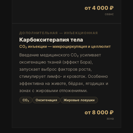
от 4 000 ₽
сеанс
ДОПОЛНИТЕЛЬНАЯ — ИНЪЕКЦИОННАЯ
Карбокситерапия тела
CO₂ инъекции — микроциркуляция и целлюлит
Введение медицинского CO₂ усиливает
оксигенацию тканей (эффект Бора),
запускает выброс факторов роста,
стимулирует лимфо- и кровоток. Особенно
эффективна на животе, бёдрах, ягодицах и
зонах с жировыми отложениями.
CO₂
Оксигенация
Жировые ловушки
от 8 000 ₽
зона