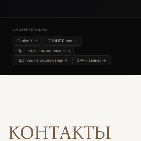
СМОТРИТЕ ТАКЖЕ
Evolve X →
ICOONE Robot →
Программа антицеллюлит →
Программа омоложения →
SPA и велнес →