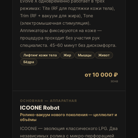
Evolve X одновременно работает в трёх
режимах: Tite (RF для подтяжки кожи тела),
Trim (RF + вакуум для жира), Tone
(электромышечная стимуляция).
Аппликаторы фиксируются на коже —
процедура проходит без участия рук
специалиста. 45–60 минут без дискомфорта.
Лифтинг кожи тела
Жир
Мышцы
Живот
Бёдра
от 10 000 ₽
зона
ОСНОВНАЯ — АППАРАТНАЯ
ICOONE Robot
Ролико-вакуум нового поколения — целлюлит и
объёмы
ICOONE — эволюция классического LPG. Два
независимых ролика с микро-перфорацией