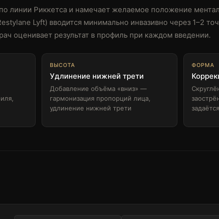
 по линии Риккетса и намечает желаемое положение ментал
Restylane Lyft) вводится минимально инвазивно через 1–2 т
ач оценивает результат в профиль при каждом введении.
ВЫСОТА
ФОРМА
Удлинение нижней трети
Коррек
Добавление объёма «вниз» —
Скруглё
иля,
гармонизация пропорций лица,
заострё
удлинение нижней трети
задаётс