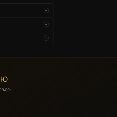
+
+
+
ию
09:00–