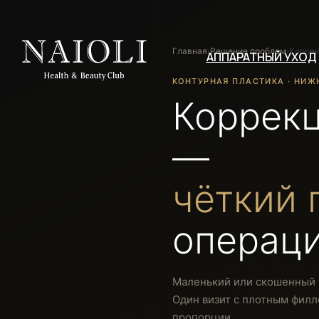
Главная
›
Решение проблем
›
Коррек
АППАРАТНЫЙ УХОД
КОНТУРНАЯ ПЛАСТИКА · НИЖ
Коррек
—
чёткий 
операц
Маленький или скошенный 
Один визит с плотным фил
пропорции.