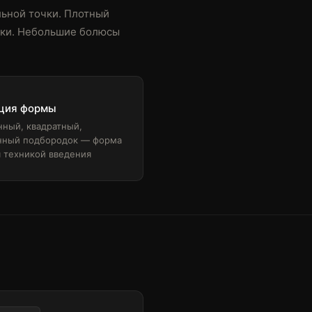
ьной точки. Плотный
очки. Небольшие болюсы
ция формы
нный, квадратный,
нный подбородок — форма
я техникой введения