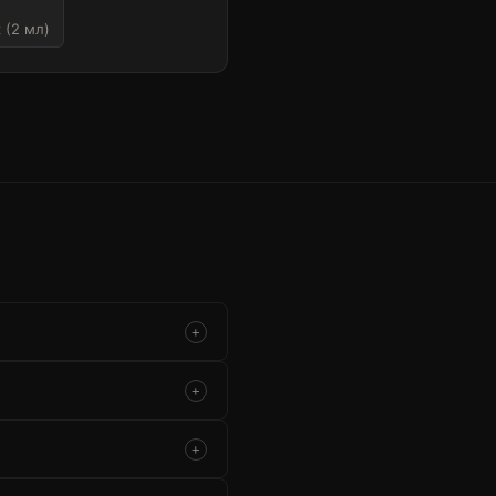
 (2 мл)
+
+
+