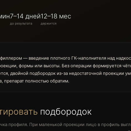
мин
7–14 дней
12–18 мес
до результата
держится
 филлером — введение плотного ГК-наполнителя над надко
роекции, формы или высоты. Без операции формируется чёт
ется, двойной подбородок из-за недостаточной проекции у
в, препарат полностью обратим.
тировать
подбородок
чка профиля. При маленькой проекции лицо в профиль выг