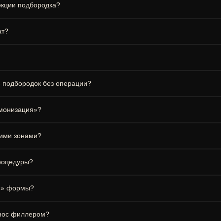
екции подбородка?
ат?
 подбородок без операции?
рмонизация»?
гими зонами?
роцедуры?
ой» формы?
 нос филлером?