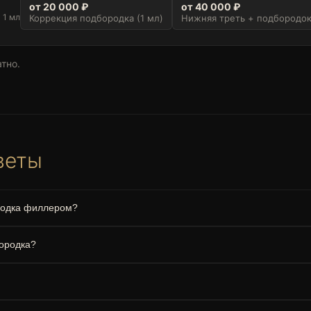
от 20 000 ₽
от 40 000 ₽
 1 мл
Коррекция подбородка (1 мл)
Нижняя треть + подбородок
тно.
веты
родка филлером?
ородка?