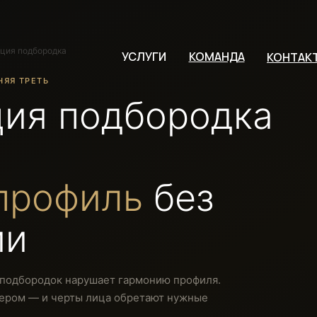
ция подбородка
УСЛУГИ
КОМАНДА
КОНТАК
НЯЯ ТРЕТЬ
ция подбородка
профиль
без
ии
подбородок нарушает гармонию профиля.
лером — и черты лица обретают нужные