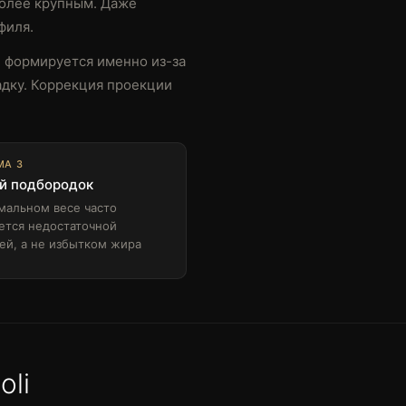
более крупным. Даже
филя.
н формируется именно из-за
адку. Коррекция проекции
МА 3
й подбородок
мальном весе часто
ется недостаточной
ей, а не избытком жира
oli