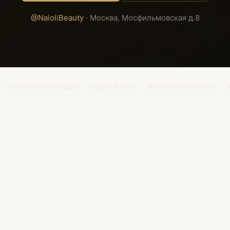
@NaioliBeauty
· Москва, Мосфильмовская д.8
Носогубные складки
Брыли и птоз
Контурная пластика