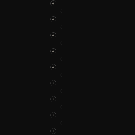
+
+
+
+
+
+
+
+
+