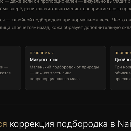
ос — даже если он пропорционален — визуально выглядит 
ма вперёд-вниз значительно меняет восприятие всего про
ся — «двойной подбородок» при нормальном весе. Часто о
 лица «прячется» назад, кожа образует дополнительную скл
ПРОБЛЕМА 2
ПРОБЛЕ
Микрогнатия
Двойно
ок —
Маленький подбородок от природы
При нор
жется
— нижняя треть лица
объясня
непропорционально мала
проекци
ся
коррекция подбородка в Nai