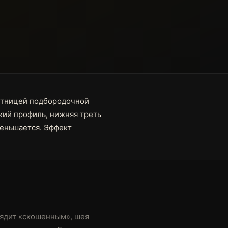
стницей подбородочной
кий профиль, нижняя треть
меньшается. Эффект
лядит «скошенным», шея