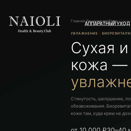
Главная
›
Решение проблем
›
Сухая 
АППАРАТНЫЙ УХОД
УВЛАЖНЕНИЕ · БИОРЕВИТАЛ
Сухая и
кожа —
увлажн
Стянутость, шелушение, по
обезвоживания. Биоревита
кожи там, куда крем не дох
от 10 000 ₽
30–40 