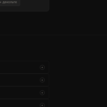
+ декольте
+
+
+
+