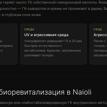
а теряет около 1% собственной гиалуроновой кислоты. Вне
рхностно — ГК-сыворотки и кремы не проникают в дерму. 
— в глубоком слое кожи.
СРЕДА
УХОД
UV и агрессивная среда
Агресс
мы
Ультрафиолет разрушает ГК в 20 раз
Пенки с
потеряно
быстрее естественного
тоники,
го
метаболизма. Курение, загрязнение
липидны
усиливают потерю
обезвож
биоревитализация в Naioli
ованную или слабостабилизированную ГК внутрикожно мето