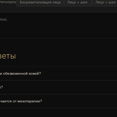
 процедуру
Биоревитализация лица
Лицо + шея
Лицо + шея 
тно.
веты
 и обезвоженной кожей?
я?
чается от мезотерапии?