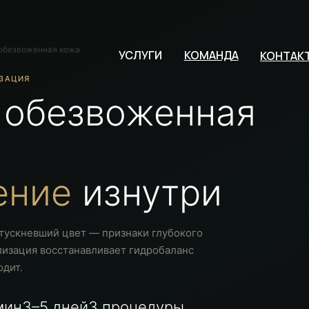
обезвоженная кожа
УСЛУГИ
КОМАНДА
КОНТАК
ИЗАЦИЯ
 обезвоженная
ение
изнутри
тускневший цвет — признаки глубокого
лизация восстанавливает гидробаланс
одит.
мин
3–5 дней
3 процедуры