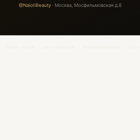
@NaioliBeauty
· Москва, Мосфильмовская д.8
Потеря тонуса
Шея и декольте
Биоревитализация
Все 