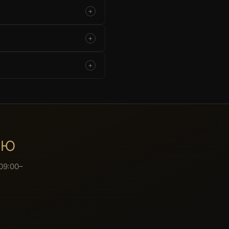
+
+
+
ию
09:00–