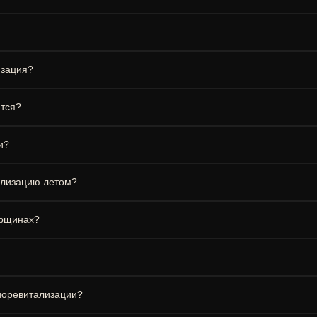
изация?
ются?
и?
ализацию летом?
орщинах?
иоревитализации?