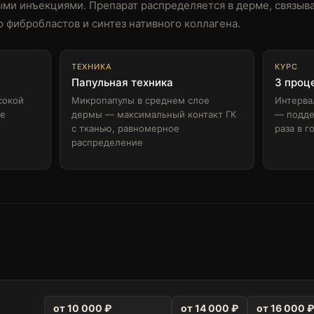
ми инъекциями. Препарат распределяется в дерме, связыв
фибробластов и синтез нативного коллагена.
ТЕХНИКА
КУРС
Папульная техника
3 проц
сокой
Микропапулы в среднем слое
Интерва
ое
дермы — максимальный контакт ГК
— подде
с тканью, равномерное
раза в г
распределение
от 10 000 ₽
от 14 000 ₽
от 16 000 ₽