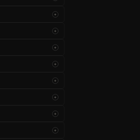
+
+
+
+
+
+
+
+