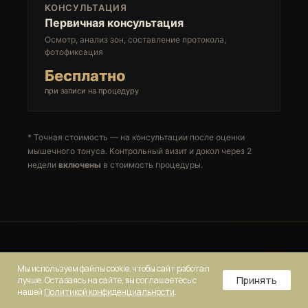
КОНСУЛЬТАЦИЯ
Первичная консультация
Осмотр, анализ зон, составление протокола,
фотофиксация
Бесплатно
при записи на процедуру
* Точная стоимость — на консультации после оценки
мышечного тонуса. Контрольный визит и докол через 2
недели
включены
в стоимость процедуры.
Мы используем файлы cookie, чтобы сайт работал
ВОПРОСЫ И ОТВЕТЫ
Принять
лучше. Оставаясь на сайте, вы соглашаетесь с
нашей
Политикой конфиденциальности
.
Часто спрашивают о