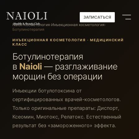
ЗАПИСАТЬСЯ
ЗАПИСАТЬСЯ
Naioli
›
Косметология
›
Инъекционная косметология
›
Ботулинотерапия
ИНЪЕКЦИОННАЯ КОСМЕТОЛОГИЯ · МЕДИЦИНСКИЙ
КЛАСС
Ботулинотерапия
в
Naioli
— разглаживание
морщин без операции
Инъекции ботулотоксина от
сертифицированных врачей-косметологов.
Только оригинальные препараты: Диспорт,
Ксеомин, Миотокс, Релатокс. Естественный
результат без «замороженного» эффекта.